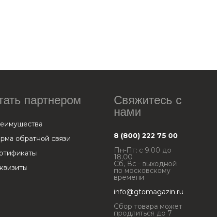
тать партнером
Свяжитесь с
нами
еимущества
8 (800) 222 75 00
рма обратной связи
Пн-Пт: с 9.00 до
ртификаты
18.00
Сб, Вс - выходной
квизиты
по московскому
времени
info@gtomagazin.ru
Сбор товара может
продлиться до 7