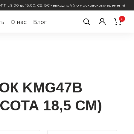
ПТ: с 9.00 до 18.00, СБ, ВС - выходной (по московскому времени)
0
ть
О нас
Блог
Авторизация
Регистрация
Восстановление пароля
ОК KMG47B
СОТА 18,5 СМ)