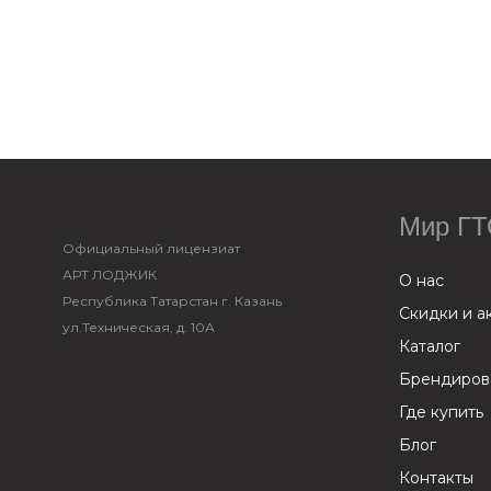
Мир Г
Официальный лицензиат
АРТ ЛОДЖИК
О нас
Республика Татарстан г. Казань
Скидки и а
ул.Техническая, д. 10А
Каталог
Брендирова
Где купить
Блог
Контакты