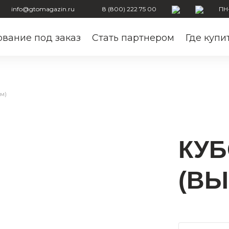
info@gtomagazin.ru
8 (800) 222 75 00
ПН-
вание под заказ
Стать партнером
Где купи
м)
КУБ
(ВЫ