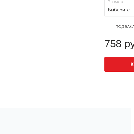
Выберите
ПОД ЗАК
758 р
К