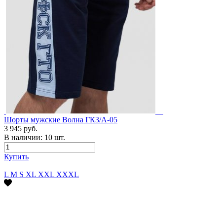
Шорты мужские Волна ГК3/А-05
3 945 руб.
В наличии:
10
шт.
Купить
L
M
S
XL
XXL
XXXL