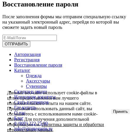
Восстановление пароля
После заполнения формы мы отправим специальную ссылку
на указанный электронный адрес, перейдя по которой вы
сможете задать новый пароль
Авторизация
Регистрация
Восстановление пароля
Каталог
Одежда
Аксессуары
Сувениры
Скидки и акции
Данный веб-сайт использует cookie-файлы в
Нанесение логотипа
целях предоставления вам лучшего
Стать партнером
пользовательского опыта на нашем сайте.
Где купить
Продолжая использовать данный сайт, вы
Принять
О нас
соглашаетесь с использованием нами cookie-
Блог
файлов. Для получения дополнительной
8 (800) 222 75 00
информации см.
Политика защиты и обработки
info@gtomagazin.ru
персональных данных
.